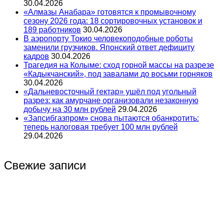
30.04.2026
«Алмазы Анабара» готовятся к промывочному
сезону 2026 года: 18 сортировочных установок и
189 работников
30.04.2026
В аэропорту Токио человекоподобные роботы
заменили грузчиков. Японский ответ дефициту
кадров
30.04.2026
Трагедия на Колыме: сход горной массы на разрезе
«Кадыкчанский», под завалами до восьми горняков
30.04.2026
«Дальневосточный гектар» ушёл под угольный
разрез: как амурчане организовали незаконную
добычу на 30 млн рублей
29.04.2026
«Запсибгазпром» снова пытаются обанкротить:
теперь налоговая требует 100 млн рублей
29.04.2026
Свежие записи