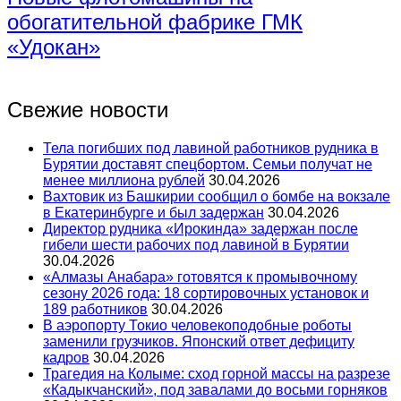
обогатительной фабрике ГМК
«Удокан»
Свежие новости
Тела погибших под лавиной работников рудника в
Бурятии доставят спецбортом. Семьи получат не
менее миллиона рублей
30.04.2026
Вахтовик из Башкирии сообщил о бомбе на вокзале
в Екатеринбурге и был задержан
30.04.2026
Директор рудника «Ирокинда» задержан после
гибели шести рабочих под лавиной в Бурятии
30.04.2026
«Алмазы Анабара» готовятся к промывочному
сезону 2026 года: 18 сортировочных установок и
189 работников
30.04.2026
В аэропорту Токио человекоподобные роботы
заменили грузчиков. Японский ответ дефициту
кадров
30.04.2026
Трагедия на Колыме: сход горной массы на разрезе
«Кадыкчанский», под завалами до восьми горняков