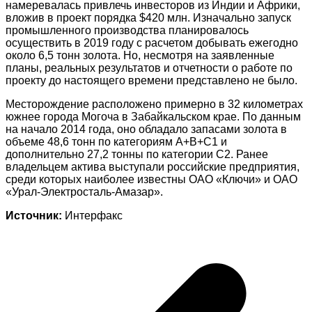
намеревалась привлечь инвесторов из Индии и Африки,
вложив в проект порядка $420 млн. Изначально запуск
промышленного производства планировалось
осуществить в 2019 году с расчетом добывать ежегодно
около 6,5 тонн золота. Но, несмотря на заявленные
планы, реальных результатов и отчетности о работе по
проекту до настоящего времени представлено не было.
Месторождение расположено примерно в 32 километрах
южнее города Могоча в Забайкальском крае. По данным
на начало 2014 года, оно обладало запасами золота в
объеме 48,6 тонн по категориям A+B+C1 и
дополнительно 27,2 тонны по категории С2. Ранее
владельцем актива выступали российские предприятия,
среди которых наиболее известны ОАО «Ключи» и ОАО
«Урал-Электросталь-Амазар».
Источник:
Интерфакс
Навигация
по
записям