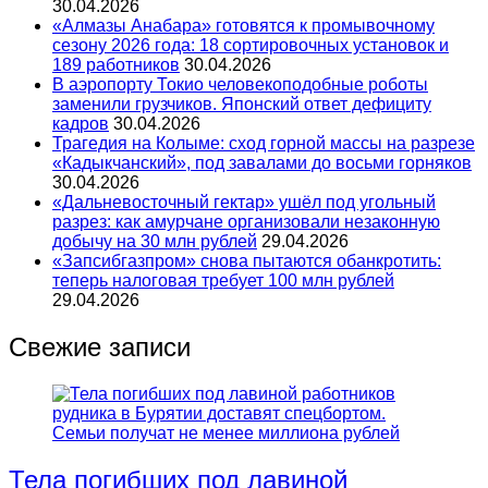
30.04.2026
«Алмазы Анабара» готовятся к промывочному
сезону 2026 года: 18 сортировочных установок и
189 работников
30.04.2026
В аэропорту Токио человекоподобные роботы
заменили грузчиков. Японский ответ дефициту
кадров
30.04.2026
Трагедия на Колыме: сход горной массы на разрезе
«Кадыкчанский», под завалами до восьми горняков
30.04.2026
«Дальневосточный гектар» ушёл под угольный
разрез: как амурчане организовали незаконную
добычу на 30 млн рублей
29.04.2026
«Запсибгазпром» снова пытаются обанкротить:
теперь налоговая требует 100 млн рублей
29.04.2026
Свежие записи
Тела погибших под лавиной