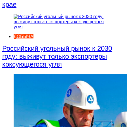
крае
ДОБЫЧА
Российский угольный рынок к 2030
году: выживут только экспортеры
коксующегося угля