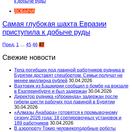
ДОБЫЧА
Самая глубокая шахта Евразии
приступила к добыче руды
Пагинация
Пред.
1
…
45
46
47
записей
Свежие новости
Тела погибших под лавиной работников рудника в
Бурятии доставят спецбортом. Семьи получат не
менее миллиона рублей
30.04.2026
Вахтовик из Башкирии сообщил о бомбе на вокзале
в Екатеринбурге и был задержан
30.04.2026
Директор рудника «Ирокинда» задержан после
гибели шести рабочих под лавиной в Бурятии
30.04.2026
«Алмазы Анабара» готовятся к промывочному
сезону 2026 года: 18 сортировочных установок и
189 работников
30.04.2026
В аэропорту Токио человекоподобные роботы