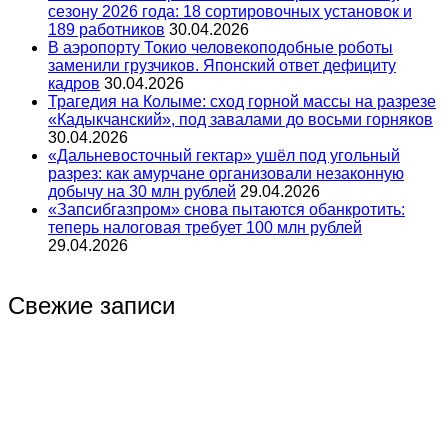
сезону 2026 года: 18 сортировочных установок и
189 работников
30.04.2026
В аэропорту Токио человекоподобные роботы
заменили грузчиков. Японский ответ дефициту
кадров
30.04.2026
Трагедия на Колыме: сход горной массы на разрезе
«Кадыкчанский», под завалами до восьми горняков
30.04.2026
«Дальневосточный гектар» ушёл под угольный
разрез: как амурчане организовали незаконную
добычу на 30 млн рублей
29.04.2026
«Запсибгазпром» снова пытаются обанкротить:
теперь налоговая требует 100 млн рублей
29.04.2026
Свежие записи