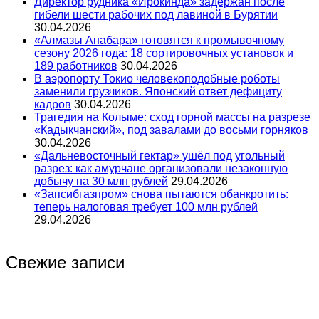
Директор рудника «Ирокинда» задержан после
гибели шести рабочих под лавиной в Бурятии
30.04.2026
«Алмазы Анабара» готовятся к промывочному
сезону 2026 года: 18 сортировочных установок и
189 работников
30.04.2026
В аэропорту Токио человекоподобные роботы
заменили грузчиков. Японский ответ дефициту
кадров
30.04.2026
Трагедия на Колыме: сход горной массы на разрезе
«Кадыкчанский», под завалами до восьми горняков
30.04.2026
«Дальневосточный гектар» ушёл под угольный
разрез: как амурчане организовали незаконную
добычу на 30 млн рублей
29.04.2026
«Запсибгазпром» снова пытаются обанкротить:
теперь налоговая требует 100 млн рублей
29.04.2026
Свежие записи