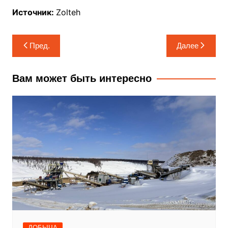
Источник:
Zolteh
Навигация
Пред.
Далее
по
записям
Вам может быть интересно
ДОБЫЧА