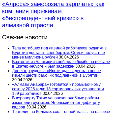
«Алроса» заморозила зарплаты: как
компания переживает
«беспрецедентный кризис» в
алмазной отрасли
Свежие новости
Тела погибших под лавиной работников рудника в
Бурятии доставят спецбортом. Семьи получат не
менее миллиона рублей
30.04.2026
Вахтовик из Башкирии сообщил о бомбе на вокзале
в Екатеринбурге и был задержан
30.04.2026
Директор рудника «Ирокинда» задержан после
гибели шести рабочих под лавиной в Бурятии
30.04.2026
«Алмазы Анабара» готовятся к промывочному
сезону 2026 года: 18 сортировочных установок и
189 работников
30.04.2026
В аэропорту Токио человекоподобные роботы
заменили грузчиков. Японский ответ дефициту
кадров
30.04.2026
Трагедия на Колыме: сход горной массы на разрезе