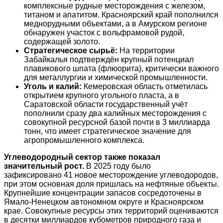
комплексные рудные месторождения с железом,
титаном и апатитом. Красноярский край пополнился
меднорудными объектами, а в Амурском регионе
обнаружен участок с вольфрамовой рудой,
содержащей золото.
Стратегическое сырьё:
На территории
Забайкалья подтверждён крупный потенциал
плавикового шпата (флюорита), критически важного
для металлургии и химической промышленности.
Уголь и калий:
Кемеровская область отметилась
открытием крупного угольного пласта, а в
Саратовской области государственный учёт
пополнили сразу два калийных месторождения с
совокупной ресурсной базой почти в 3 миллиарда
тонн, что имеет стратегическое значение для
агропромышленного комплекса.
Углеводородный сектор также показал
значительный рост.
В 2025 году было
зафиксировано 41 новое месторождение углеводородов,
при этом основная доля пришлась на нефтяные объекты.
Крупнейшие концентрации запасов сосредоточены в
Ямало-Ненецком автономном округе и Красноярском
крае. Совокупные ресурсы этих территорий оцениваются
в десятки миллиардов кубометров природного газа и