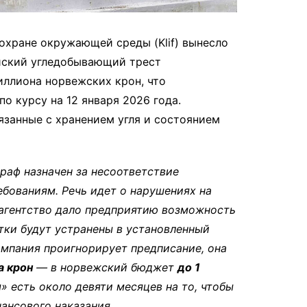
охране окружающей среды (Klif) вынесло
йский угледобывающий трест
иллиона норвежских крон, что
о курсу на 12 января 2026 года.
язанные с хранением угля и состоянием
раф назначен за несоответствие
бованиям. Речь идет о нарушениях на
 агентство дало предприятию возможность
тки будут устранены в установленный
омпания проигнорирует предписание, она
а крон
— в норвежский бюджет
до 1
я» есть около девяти месяцев на то, чтобы
ансового наказания.