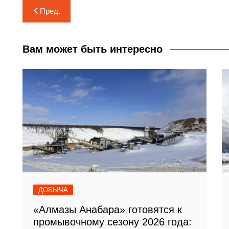
Навигация
Пред.
по
записям
Вам может быть интересно
ДОБЫЧА
«Алмазы Анабара» готовятся к
промывочному сезону 2026 года: