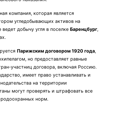
ная компания, которая является
тором угледобывающих активов на
е ведет добычу угля в поселке
Баренцбург
,
ах.
ируется
Парижским договором 1920 года
,
рхипелагом, но предоставляет равные
тран-участниц договора, включая Россию.
ударство, имеет право устанавливать и
онодательства на территории
ганы могут проверять и штрафовать все
иродоохранных норм.