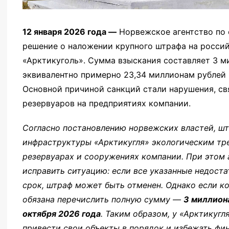
12 января 2026 года —
Норвежское агентство по 
решение о наложении крупного штрафа на росси
«Арктикуголь». Сумма взыскания составляет 3 м
эквивалентно примерно 23,34 миллионам рублей п
Основной причиной санкций стали нарушения, св
резервуаров на предприятиях компании.
Согласно постановлению норвежских властей, шт
инфраструктуры «Арктикугля» экологическим тре
резервуарах и сооружениях компании. При этом
исправить ситуацию: если все указанные недоста
срок, штраф может быть отменен. Однако если к
обязана перечислить полную сумму —
3 миллион
октября 2026 года
. Таким образом, у «Арктикугл
привести свои объекты в порядок и избежать фин