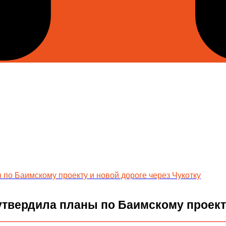
 по Баимскому проекту и новой дороге через Чукотку
утвердила планы по Баимскому проекту