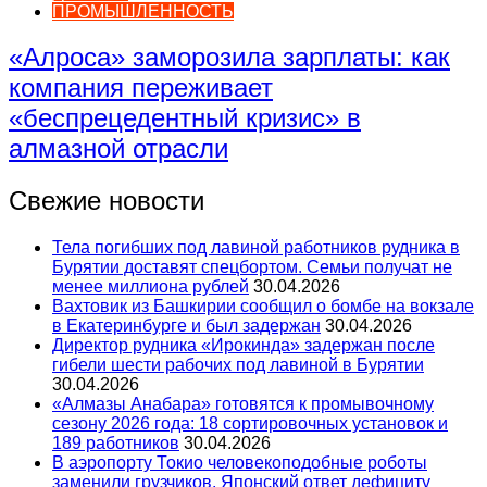
ПРОМЫШЛЕННОСТЬ
«Алроса» заморозила зарплаты: как
компания переживает
«беспрецедентный кризис» в
алмазной отрасли
Свежие новости
Тела погибших под лавиной работников рудника в
Бурятии доставят спецбортом. Семьи получат не
менее миллиона рублей
30.04.2026
Вахтовик из Башкирии сообщил о бомбе на вокзале
в Екатеринбурге и был задержан
30.04.2026
Директор рудника «Ирокинда» задержан после
гибели шести рабочих под лавиной в Бурятии
30.04.2026
«Алмазы Анабара» готовятся к промывочному
сезону 2026 года: 18 сортировочных установок и
189 работников
30.04.2026
В аэропорту Токио человекоподобные роботы
заменили грузчиков. Японский ответ дефициту