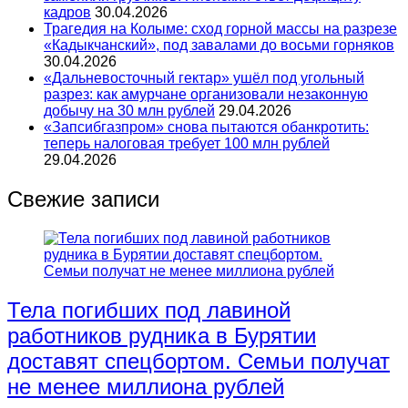
кадров
30.04.2026
Трагедия на Колыме: сход горной массы на разрезе
«Кадыкчанский», под завалами до восьми горняков
30.04.2026
«Дальневосточный гектар» ушёл под угольный
разрез: как амурчане организовали незаконную
добычу на 30 млн рублей
29.04.2026
«Запсибгазпром» снова пытаются обанкротить:
теперь налоговая требует 100 млн рублей
29.04.2026
Свежие записи
Тела погибших под лавиной
работников рудника в Бурятии
доставят спецбортом. Семьи получат
не менее миллиона рублей