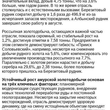
значительный вклад, добыв 4,75 тонны, что на 3,6%
больше, чем годом ранее. В то же время отрасль
столкнулась и с естественными вызовами: Березитовый
рудник сократил добычу в 1,6 раза до 496,9 кг из-за
исчерпания запасов месторождения, а Албынский рудник
завершил свою работу в августе.
Россыпная золотодобыча, остающаяся важной частью
отрасли, показала скромный, но стабильный рост на
1,2%, достигнув отметки в 7,58 тонны. Предприятия в
этом сегменте демонстрируют гибкость: «Прииск
Соловьевский», например, несмотря на снижение
добычи рудного золота на 5,6%, смог компенсировать это
увеличением производства россыпного на 7,7%.
Параллельно с золотом регион нарастил и добычу
серебра на 29,6%, до 2,38 тонны, более половины
которого пришлось на Березитовый рудник.
Устойчивый рост амурской золотодобычи основан
на трёх ключевых факторах:
планомерной
модернизации существующих рудников, внедрении
новых технологий переработки руды и постоянной
геологоразведке. Несмотря на закрытие некоторых
месторождений, отрасль демонстрирует здоровую
динамику, где на смену истощённым объектам приходят