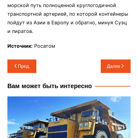
морской путь полноценной круглогодичной
транспортной артерией, по которой контейнеры
пойдут из Азии в Европу и обратно, минуя Суэц
и пиратов.
Источник:
Росатом
Навигация
Пред.
Далее
по
записям
Вам может быть интересно