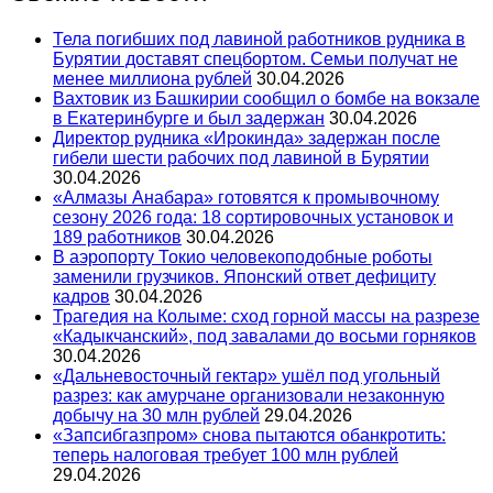
Тела погибших под лавиной работников рудника в
Бурятии доставят спецбортом. Семьи получат не
менее миллиона рублей
30.04.2026
Вахтовик из Башкирии сообщил о бомбе на вокзале
в Екатеринбурге и был задержан
30.04.2026
Директор рудника «Ирокинда» задержан после
гибели шести рабочих под лавиной в Бурятии
30.04.2026
«Алмазы Анабара» готовятся к промывочному
сезону 2026 года: 18 сортировочных установок и
189 работников
30.04.2026
В аэропорту Токио человекоподобные роботы
заменили грузчиков. Японский ответ дефициту
кадров
30.04.2026
Трагедия на Колыме: сход горной массы на разрезе
«Кадыкчанский», под завалами до восьми горняков
30.04.2026
«Дальневосточный гектар» ушёл под угольный
разрез: как амурчане организовали незаконную
добычу на 30 млн рублей
29.04.2026
«Запсибгазпром» снова пытаются обанкротить:
теперь налоговая требует 100 млн рублей
29.04.2026