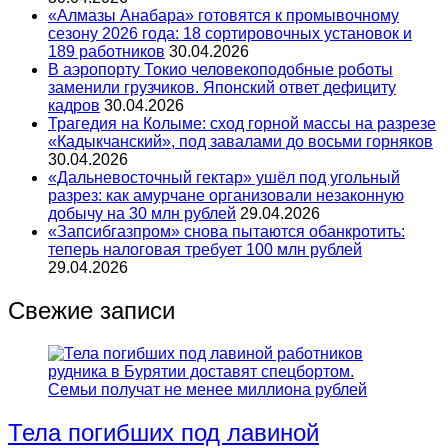
«Алмазы Анабара» готовятся к промывочному
сезону 2026 года: 18 сортировочных установок и
189 работников
30.04.2026
В аэропорту Токио человекоподобные роботы
заменили грузчиков. Японский ответ дефициту
кадров
30.04.2026
Трагедия на Колыме: сход горной массы на разрезе
«Кадыкчанский», под завалами до восьми горняков
30.04.2026
«Дальневосточный гектар» ушёл под угольный
разрез: как амурчане организовали незаконную
добычу на 30 млн рублей
29.04.2026
«Запсибгазпром» снова пытаются обанкротить:
теперь налоговая требует 100 млн рублей
29.04.2026
Свежие записи
Тела погибших под лавиной