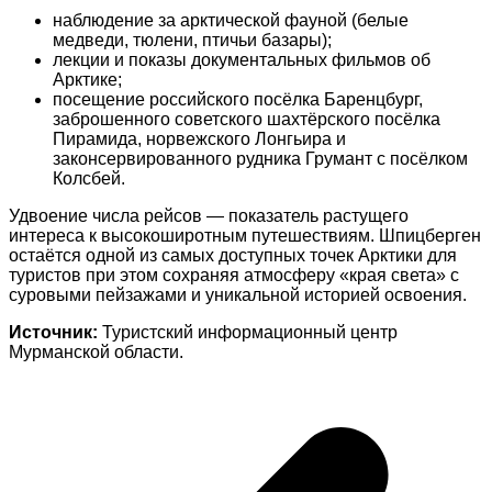
наблюдение за арктической фауной (белые
медведи, тюлени, птичьи базары);
лекции и показы документальных фильмов об
Арктике;
посещение российского посёлка Баренцбург,
заброшенного советского шахтёрского посёлка
Пирамида, норвежского Лонгьира и
законсервированного рудника Грумант с посёлком
Колсбей.
Удвоение числа рейсов — показатель растущего
интереса к высокоширотным путешествиям. Шпицберген
остаётся одной из самых доступных точек Арктики для
туристов при этом сохраняя атмосферу «края света» с
суровыми пейзажами и уникальной историей освоения.
Источник:
Туристский информационный центр
Мурманской области.
Навигация
по
записям