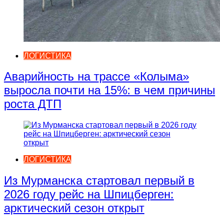
ЛОГИСТИКА
Аварийность на трассе «Колыма»
выросла почти на 15%: в чем причины
роста ДТП
ЛОГИСТИКА
Из Мурманска стартовал первый в
2026 году рейс на Шпицберген:
арктический сезон открыт