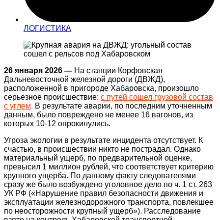
ЛОГИСТИКА
26 января 2026 —
На станции Корфовская
Дальневосточной железной дороги (ДВЖД),
расположенной в пригороде Хабаровска, произошло
серьезное происшествие:
с путей сошел грузовой состав
с углем
. В результате аварии, по последним уточненным
данным, было повреждено не менее 16 вагонов, из
которых 10-12 опрокинулись
.
Угроза экологии в результате инцидента отсутствует
. К
счастью, в происшествии никто не пострадал
. Однако
материальный ущерб, по предварительной оценке,
превысил 1 миллион рублей, что соответствует критерию
крупного ущерба
. По данному факту следователями
сразу же было возбуждено уголовное дело по ч. 1 ст. 263
УК РФ («Нарушение правил безопасности движения и
эксплуатации железнодорожного транспорта, повлекшее
по неосторожности крупный ущерб»)
. Расследование
взято на контроль Хабаровской транспортной