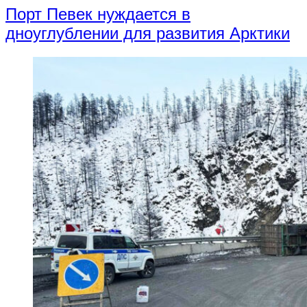
Порт Певек нуждается в
дноуглублении для развития Арктики