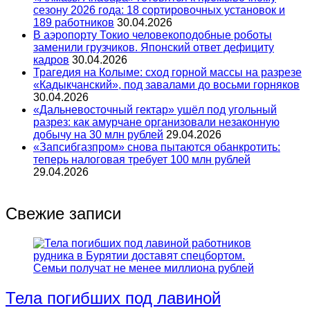
сезону 2026 года: 18 сортировочных установок и
189 работников
30.04.2026
В аэропорту Токио человекоподобные роботы
заменили грузчиков. Японский ответ дефициту
кадров
30.04.2026
Трагедия на Колыме: сход горной массы на разрезе
«Кадыкчанский», под завалами до восьми горняков
30.04.2026
«Дальневосточный гектар» ушёл под угольный
разрез: как амурчане организовали незаконную
добычу на 30 млн рублей
29.04.2026
«Запсибгазпром» снова пытаются обанкротить:
теперь налоговая требует 100 млн рублей
29.04.2026
Свежие записи
Тела погибших под лавиной