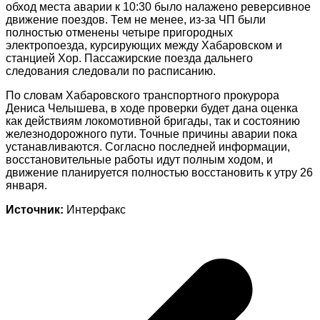
обход места аварии к 10:30 было налажено реверсивное
движение поездов
. Тем не менее, из-за ЧП были
полностью отменены четыре пригородных
электропоезда, курсирующих между Хабаровском и
станцией Хор
. Пассажирские поезда дальнего
следования следовали по расписанию
.
По словам Хабаровского транспортного прокурора
Дениса Челышева, в ходе проверки будет дана оценка
как действиям локомотивной бригады, так и состоянию
железнодорожного пути
. Точные причины аварии пока
устанавливаются
. Согласно последней информации,
восстановительные работы идут полным ходом, и
движение планируется полностью восстановить к утру 26
января
.
Источник:
Интерфакс
Навигация
по
записям