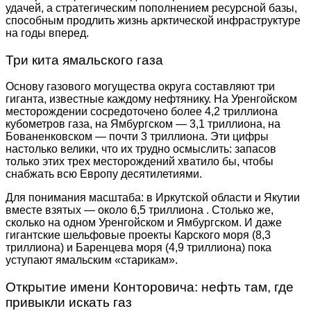
удачей, а стратегическим пополнением ресурсной базы,
способным продлить жизнь арктической инфраструктуре
на годы вперед.
Три кита ямальского газа
Основу газового могущества округа составляют три
гиганта, известные каждому нефтянику. На Уренгойском
месторождении сосредоточено более 4,2 триллиона
кубометров газа, на Ямбургском — 3,1 триллиона, на
Бованенковском — почти 3 триллиона. Эти цифры
настолько велики, что их трудно осмыслить: запасов
только этих трех месторождений хватило бы, чтобы
снабжать всю Европу десятилетиями.
Для понимания масштаба: в Иркутской области и Якутии
вместе взятых — около 6,5 триллиона
. Столько же,
сколько на одном Уренгойском и Ямбургском. И даже
гигантские шельфовые проекты Карского моря (8,3
триллиона) и Баренцева моря (4,9 триллиона) пока
уступают ямальским «старикам».
Открытие имени Конторовича: нефть там, где
привыкли искать газ