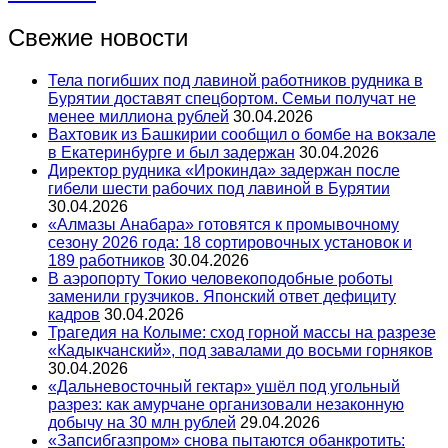
Свежие новости
Тела погибших под лавиной работников рудника в
Бурятии доставят спецбортом. Семьи получат не
менее миллиона рублей
30.04.2026
Вахтовик из Башкирии сообщил о бомбе на вокзале
в Екатеринбурге и был задержан
30.04.2026
Директор рудника «Ирокинда» задержан после
гибели шести рабочих под лавиной в Бурятии
30.04.2026
«Алмазы Анабара» готовятся к промывочному
сезону 2026 года: 18 сортировочных установок и
189 работников
30.04.2026
В аэропорту Токио человекоподобные роботы
заменили грузчиков. Японский ответ дефициту
кадров
30.04.2026
Трагедия на Колыме: сход горной массы на разрезе
«Кадыкчанский», под завалами до восьми горняков
30.04.2026
«Дальневосточный гектар» ушёл под угольный
разрез: как амурчане организовали незаконную
добычу на 30 млн рублей
29.04.2026
«Запсибгазпром» снова пытаются обанкротить: