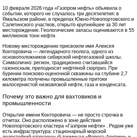
10 февраля 2026 года «Газпром нефть» объявила о
событии, которого не случалось три десятилетия: в
Ямальском районе, в пределах Южно-Новопортовского и
Салетинского участков, открыто крупнейшее за 30 лет
месторождение. Геологические запасы оцениваются в 55
миллионов тонн нефти.
Новому месторождению присвоили имя Алексея
Конторовича — легендарного геолога, одного из
основоположников сибирской нефтегазовой школы.
Символично: регион, традиционно считавшийся
газоносным, преподносит нефтяной сюрприз. При
бурении поисково-оценочной скважины на глубине 2,7
километра получены промышленные притоки
малосернистой низковязкой нефти, газа и конденсата.
Почему это важно для вахтовиков и
промышленности
Открытие имени Конторовича — не просто строчка в
отчетах. Оно расположено в зоне действия
Новопортовского кластера «Газпром нефти»
. Рядом уже
есть инфраструктура: стационарный морской
ледостойкий отгрузочный терминал «Ворота Арктики» и