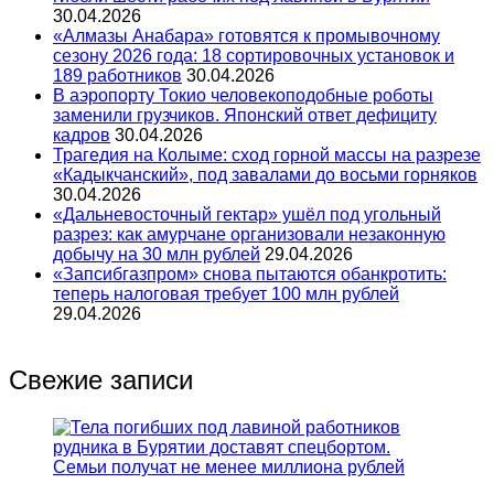
30.04.2026
«Алмазы Анабара» готовятся к промывочному
сезону 2026 года: 18 сортировочных установок и
189 работников
30.04.2026
В аэропорту Токио человекоподобные роботы
заменили грузчиков. Японский ответ дефициту
кадров
30.04.2026
Трагедия на Колыме: сход горной массы на разрезе
«Кадыкчанский», под завалами до восьми горняков
30.04.2026
«Дальневосточный гектар» ушёл под угольный
разрез: как амурчане организовали незаконную
добычу на 30 млн рублей
29.04.2026
«Запсибгазпром» снова пытаются обанкротить:
теперь налоговая требует 100 млн рублей
29.04.2026
Свежие записи