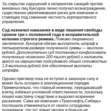
За сокрытие нарушений и непринятие санкций против
виновных лиц Кунгуров лично получал вознаграждение,
существенно увеличивавшее риски для компании и
ставящее под сомнение честность корпоративного
управления.
Суд назначил наказание в виде лишения свободы
сроком три с половиной года в исправительной
колонии строгого режима.
Помимо тюремного
заключения, Кунгуров обязан выплатить штраф в
пятькратном размере полученной суммы — миллион
рублей. Дополнительно суд постановил конфисковать
полученные незаконно 200 тысяч рублей и наложить
арест на имущество подсудимого общей стоимостью
1,9 миллиона рублей для обеспечения выплаты
штрафа.
Однако приговор пока не вступил в законную силу и
может быть оспорен в апелляционном порядке.
Примечательно, что главный инженер, передававший
взятку, избежал уголовной ответственности, поскольку
пошел навстречу следствию и выразил искреннее
раскаяние. Сама же компания «Транснефть-Сибирь»
поспешила отмежеваться от своего сотрудника,
подчеркнув, что тот давно уволен и больше не