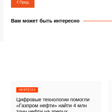
Навигация
Пред.
по
записям
Вам может быть интересно
НЕФТЕГАЗ
Цифровые технологии помогли
«Газпром нефти» найти 4 млн
тонн нефти на зрелых