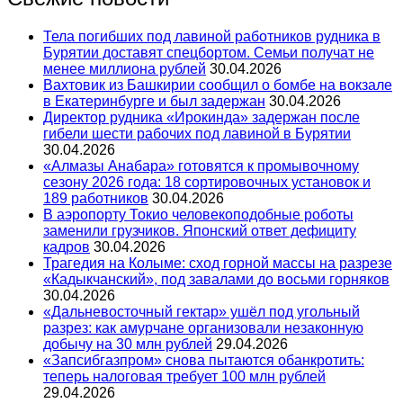
Тела погибших под лавиной работников рудника в
Бурятии доставят спецбортом. Семьи получат не
менее миллиона рублей
30.04.2026
Вахтовик из Башкирии сообщил о бомбе на вокзале
в Екатеринбурге и был задержан
30.04.2026
Директор рудника «Ирокинда» задержан после
гибели шести рабочих под лавиной в Бурятии
30.04.2026
«Алмазы Анабара» готовятся к промывочному
сезону 2026 года: 18 сортировочных установок и
189 работников
30.04.2026
В аэропорту Токио человекоподобные роботы
заменили грузчиков. Японский ответ дефициту
кадров
30.04.2026
Трагедия на Колыме: сход горной массы на разрезе
«Кадыкчанский», под завалами до восьми горняков
30.04.2026
«Дальневосточный гектар» ушёл под угольный
разрез: как амурчане организовали незаконную
добычу на 30 млн рублей
29.04.2026
«Запсибгазпром» снова пытаются обанкротить:
теперь налоговая требует 100 млн рублей
29.04.2026