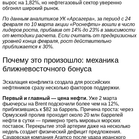
вырос на 1,82%, но нефтегазовый сектор уверенно
обгонял широкий рынок.
По данным аналитиков УК «Арсагера», за период с 24
февраля по 10 марта акции «Роснефти» вошли в число
лидеров роста, прибавив от 14% до 23% в зависимости
от методики расчета. Если считать от предкризисных
уровней конца февраля, рост действительно
приближается к 30%.
Почему это произошло: механика
ближневосточного бонуса
Эскалация конфликта создала для российских
нефтяников сразу несколько факторов поддержки.
Первый и главный — цена нефти.
Уже 2 марта
фьючерсы на Brent подскочили более чем на 12%,
приблизившись к $82 за баррель. Причина проста: через
Ормузский пролив проходит около 20 млн баррелей
нефти в сутки — примерно треть мировых морских
поставок. Перекрытие этой артерии даже на несколько
недель создает физический дефицит предложения.
Саудовская компания Aramco после удара иранского