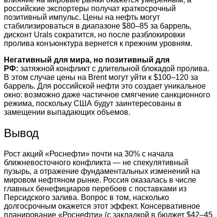
российские экспортеры получат краткосрочный
позитивный импульс. Цены на нефть могут
стабилизироваться в диапазоне $80–85 за баррель,
дисконт Urals сократится, но после разблокировки
пролива конъюнктура вернется к прежним уровням.
Негативный для мира, но позитивный для
РФ:
затяжной конфликт с длительной блокадой пролива.
В этом случае цены на Brent могут уйти к $100–120 за
баррель. Для российской нефти это создает уникальное
окно: возможно даже частичное смягчение санкционного
режима, поскольку США будут заинтересованы в
замещении выпадающих объемов.
Вывод
Рост акций «Роснефти» почти на 30% с начала
ближневосточного конфликта — не спекулятивный
пузырь, а отражение фундаментальных изменений на
мировом нефтяном рынке. Россия оказалась в числе
главных бенефициаров перебоев с поставками из
Персидского залива. Вопрос в том, насколько
долгосрочным окажется этот эффект. Консервативное
планирование «Роснефти» (с закладкой в бюджет $42–45