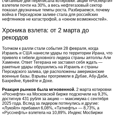
считанные дни переписала котировки: акции «Роснефти»
взлетели почти на 30%, а весь нефтегазовый сектор
показал двузначные темпы роста. Разбираемся, почему
война в Персидском заливе стала для российских
нефтяников не катастрофой, а «окном возможностей».
Хроника взлета: от 2 марта до
рекордов
Толчком к ралли стали события 28 февраля, когда
Израиль и США нанесли удары по территории Ирана, что
привело к гибели духовного лидера страны аятоллы Али
Хаменеи. Ответ Тегерана не заставил себя ждать —
ракетные удары обрушились на Израиль и страны
Персидского залива, где расположены американские
военные базы. Взрывы прогремели в Дубае, Абу-Даби,
Бахрейне, Кувейте и Дохе.
Реакция рынков была мгновенной.
2 марта котировки
«Роснефти» на Московской бирже подскочили на 9,3%,
достигнув 431 рубля за акцию — максимума с сентября
2025 года. Вслед за лидером потянулись и другие:
«Лукойл» прибавил 6,08%, «Татнефть» — 8,73%, а
«Русснефть» взлетела на 10,89%. Индекс Мосбиржи