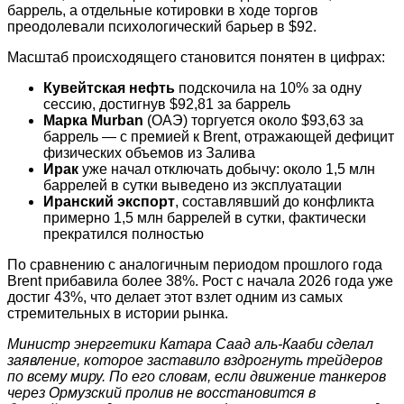
баррель, а отдельные котировки в ходе торгов
преодолевали психологический барьер в $92.
Масштаб происходящего становится понятен в цифрах:
Кувейтская нефть
подскочила на 10% за одну
сессию, достигнув $92,81 за баррель
Марка Murban
(ОАЭ) торгуется около $93,63 за
баррель — с премией к Brent, отражающей дефицит
физических объемов из Залива
Ирак
уже начал отключать добычу: около 1,5 млн
баррелей в сутки выведено из эксплуатации
Иранский экспорт
, составлявший до конфликта
примерно 1,5 млн баррелей в сутки, фактически
прекратился полностью
По сравнению с аналогичным периодом прошлого года
Brent прибавила более 38%. Рост с начала 2026 года уже
достиг 43%, что делает этот взлет одним из самых
стремительных в истории рынка.
Министр энергетики Катара Саад аль-Кааби сделал
заявление, которое заставило вздрогнуть трейдеров
по всему миру. По его словам, если движение танкеров
через Ормузский пролив не восстановится в