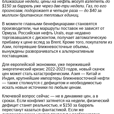
ближайшие недели, цены на нефть могут взлететь до
$150 за баррель уже через две-три недели. Газ, по его
прогнозам, подорожает в четыре раза — до $40 за
миллион британских тепловых единиц.
В моменте главными бенефициарами становятся
производители, чьи маршруты поставок не зависят от
Ормуза. Российская нефть Urals, еще недавно
торговавшаяся с дисконтом, получает автоматическую
прибавку к цене вслед за Brent. Кроме того, покупатели из
Азии, потерявшие ближневосточные объемы,
вынуждены разворачиваться к альтернативным
поставщикам.
Для европейской экономики, уже пережившей
энергетический кризис 2022-2023 годов, новый скачок
цен может стать катастрофическим. Азия — Китай и
Индия, крупнейшие импортеры ближневосточной нефти
— также столкнутся с дефицитом и необходимостью
искать новые источники по любым ценам.
Ключевой вопрос сейчас — не в динамике цен, а в
сроках. Если конфликт затянется на недели, физический
дефицит станет реальностью, и $150 за баррель
перестанут казаться фантастикой. Если же