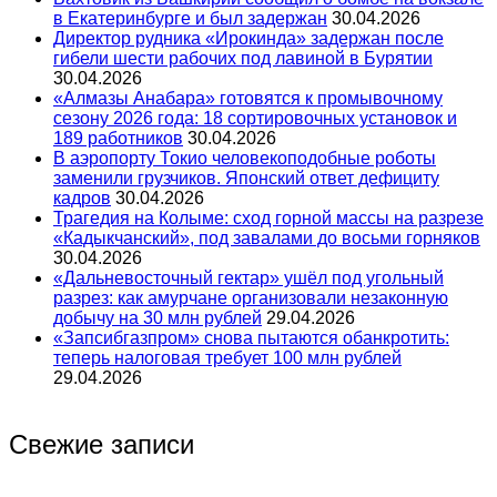
в Екатеринбурге и был задержан
30.04.2026
Директор рудника «Ирокинда» задержан после
гибели шести рабочих под лавиной в Бурятии
30.04.2026
«Алмазы Анабара» готовятся к промывочному
сезону 2026 года: 18 сортировочных установок и
189 работников
30.04.2026
В аэропорту Токио человекоподобные роботы
заменили грузчиков. Японский ответ дефициту
кадров
30.04.2026
Трагедия на Колыме: сход горной массы на разрезе
«Кадыкчанский», под завалами до восьми горняков
30.04.2026
«Дальневосточный гектар» ушёл под угольный
разрез: как амурчане организовали незаконную
добычу на 30 млн рублей
29.04.2026
«Запсибгазпром» снова пытаются обанкротить:
теперь налоговая требует 100 млн рублей
29.04.2026
Свежие записи