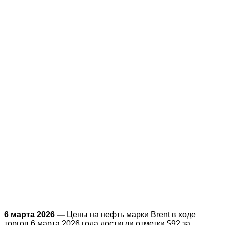
6 марта 2026 —
Цены на нефть марки Brent в ходе
торгов 6 марта 2026 года достигли отметки $92 за