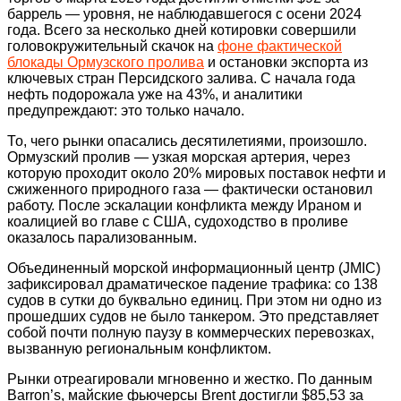
баррель — уровня, не наблюдавшегося с осени 2024
года. Всего за несколько дней котировки совершили
головокружительный скачок на
фоне фактической
блокады Ормузского пролива
и остановки экспорта из
ключевых стран Персидского залива. С начала года
нефть подорожала уже на 43%, и аналитики
предупреждают: это только начало.
То, чего рынки опасались десятилетиями, произошло.
Ормузский пролив — узкая морская артерия, через
которую проходит около 20% мировых поставок нефти и
сжиженного природного газа — фактически остановил
работу. После эскалации конфликта между Ираном и
коалицией во главе с США, судоходство в проливе
оказалось парализованным.
Объединенный морской информационный центр (JMIC)
зафиксировал драматическое падение трафика: со 138
судов в сутки до буквально единиц. При этом ни одно из
прошедших судов не было танкером. Это представляет
собой почти полную паузу в коммерческих перевозках,
вызванную региональным конфликтом.
Рынки отреагировали мгновенно и жестко. По данным
Barron’s, майские фьючерсы Brent достигли $85,53 за