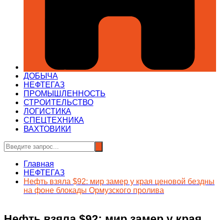
ДОБЫЧА
НЕФТЕГАЗ
ПРОМЫШЛЕННОСТЬ
СТРОИТЕЛЬСТВО
ЛОГИСТИКА
СПЕЦТЕХНИКА
ВАХТОВИКИ
Главная
НЕФТЕГАЗ
Нефть взяла $92: мир замер у края ценовой бездны
на фоне блокады Ормузского пролива
Нефть взяла $92: мир замер у края