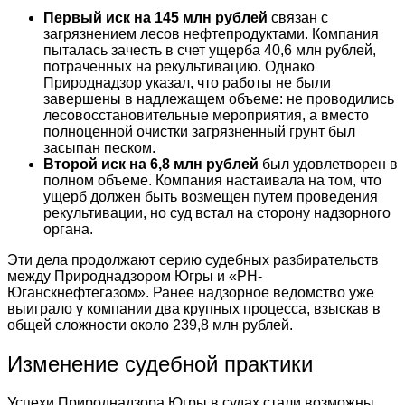
Первый иск на 145 млн рублей
связан с
загрязнением лесов нефтепродуктами. Компания
пыталась зачесть в счет ущерба 40,6 млн рублей,
потраченных на рекультивацию. Однако
Природнадзор указал, что работы не были
завершены в надлежащем объеме: не проводились
лесовосстановительные мероприятия, а вместо
полноценной очистки загрязненный грунт был
засыпан песком
.
Второй иск на 6,8 млн рублей
был удовлетворен в
полном объеме. Компания настаивала на том, что
ущерб должен быть возмещен путем проведения
рекультивации, но суд встал на сторону надзорного
органа
.
Эти дела продолжают серию судебных разбирательств
между Природнадзором Югры и «РН-
Юганскнефтегазом». Ранее надзорное ведомство уже
выиграло у компании два крупных процесса, взыскав в
общей сложности около 239,8 млн рублей
.
Изменение судебной практики
Успехи Природнадзора Югры в судах стали возможны