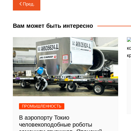
Навигация
Пред.
по
записям
Вам может быть интересно
ПРОМЫШЛЕННОСТЬ
В аэропорту Токио
человекоподобные роботы