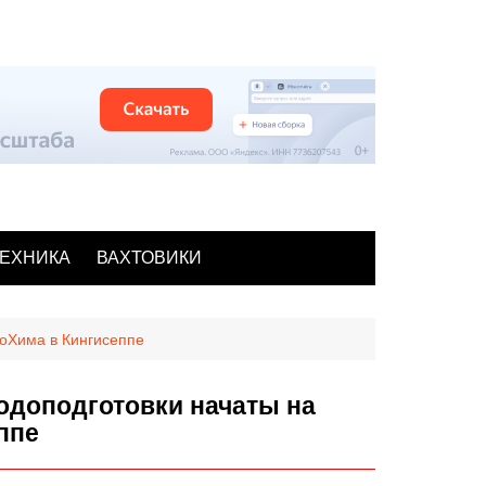
ЕХНИКА
ВАХТОВИКИ
роХима в Кингисеппе
одоподготовки начаты на
ппе