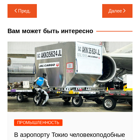
Навигация
Пред.
Далее
по
записям
Вам может быть интересно
ПРОМЫШЛЕННОСТЬ
В аэропорту Токио человекоподобные