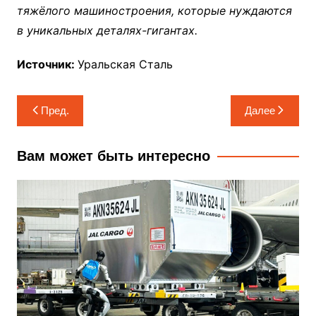
тяжёлого машиностроения, которые нуждаются
в уникальных деталях-гигантах
.
Источник:
Уральская Сталь
Навигация
Пред.
Далее
по
записям
Вам может быть интересно