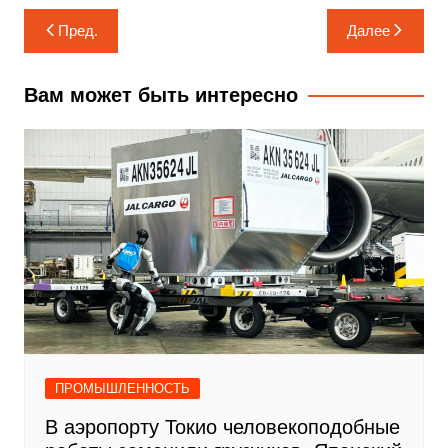
Навигация
Пред.
Далее
по
записям
Вам может быть интересно
ПРОМЫШЛЕННОСТЬ
В аэропорту Токио человекоподобные