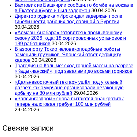
Вахтовик из Башкирии сообщил о бомбе на вокзале
в Екатеринбурге и был задержан
30.04.2026
Директор рудника «Ирокинда» задержан после
гибели шести рабочих под лавиной в Бурятии
30.04.2026
«Алмазы Анабара» готовятся к промывочному
сезону 2026 года: 18 сортировочных установок и
189 работников
30.04.2026
В аэропорту Токио человекоподобные роботы
заменили грузчиков. Японский ответ дефициту
кадров
30.04.2026
Трагедия на Колыме: сход горной массы на разрезе
«Кадыкчанский», под завалами до восьми горняков
30.04.2026
«Дальневосточный гектар» ушёл под угольный
разрез: как амурчане организовали незаконную
добычу на 30 млн рублей
29.04.2026
«Запсибгазпром» снова пытаются обанкротить:
теперь налоговая требует 100 млн рублей
29.04.2026
Свежие записи