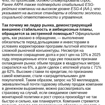
что, по прогнозам, должно стимулировать спрос
.
Ранее АКРА также подтвердило стабильный ESG-
рейтинг компании на высоком уровне ESG-4 (АА-), что
указывает на высокие стандарты в области экологии,
социальной ответственности и управления
.
Так почему же лидер рынка, демонстрирующий
внешнюю стабильность и амбициозные планы,
обращается за экстренной помощью?
Официальная
цель, как указано в обращении, — выполнение
обязательств перед дольщиками и инвесторами в
условиях корректировки программ льготной ипотеки и
сложной рыночной конъюнктуры
. Несмотря на
заявленное сокращение долга и рост цен на 10% в 2025
году
, операционные итоги года уже показали признаки
охлаждения рынка: объем продаж в квадратных метрах
сократился на 6%, а доля сделок с ипотекой упала с 71%
до 62%
. Высокие ставки по кредитам, по признанию
самой компании, стали «заградительными» для
покупателей
. Таким образом, запрос на 50 миллиардов,
эквивалентный почти годовому объему продаж компании
в денежном выражении
, можно рассматривать как
страховку на случай, если ожидаемое смягчение
монетарной политики и рост спроса произойдут не так
быстро и сильно, как планируется. Компания стремится