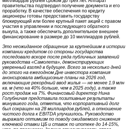
миллиардов рублей сроком до трёх лет
. Аппарат
правительства подтвердил получение документа и его
проработку. В качестве обеспечения по кредиту
акционеры готовы предоставить государству
блокирующий или более крупный пакет акций с правом
участия в управлении и последующего обратного
выкупа, а также обеспечить дополнительное внешнее
финансирование в размере до 10 миллиардов рублей
.
Это неожиданное обращение за крупнейшим в истории
компании кредитом со стороны государства
последовало вскоре после ряда публичных заявлений
руководства «Самолета», демонстрирующих
уверенный взгляд в будущее. Всего за несколько дней
до этого на ежегодном Дне инвестора компания
анонсировала амбициозные планы на 2026 год,
включающие рекордный ввод жилья — не менее 1.9 млн
кв. м (что на 40% больше, чем в 2025 году), а также
рост продаж на 7%
. Финансовый директор Нина
Голубничая представила позитивные результаты
минувшего года, отметив, что корпоративный долг
был сокращен на 28 миллиардов рублей, а отношение
чистого долга к EBITDA улучшилось
. Руководство
выражало оптимизм по поводу ожидаемого снижения
ключевой ставки ЦБ и ставок по ипотеке до 14-15%,