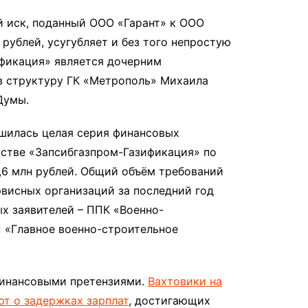
 иск, поданный ООО «Гарант» к ООО
рублей, усугубляет и без того непростую
ификация» является дочерним
в структуру ГК «Метрополь» Михаила
Думы.
шилась целая серия финансовых
тстве «Запсибгазпром-Газификация» по
6 млн рублей. Общий объём требований
рвисных организаций за последний год
ых заявителей – ППК «Военно-
П «Главное военно-строительное
финансовыми претензиями.
Вахтовики на
т о задержках зарплат
, достигающих