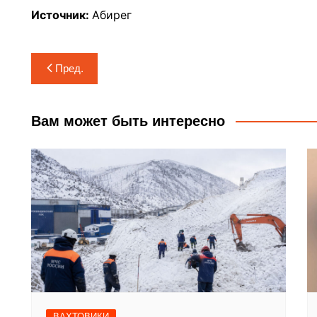
Источник:
Абирег
Навигация
Пред.
по
записям
Вам может быть интересно
ВАХТОВИКИ