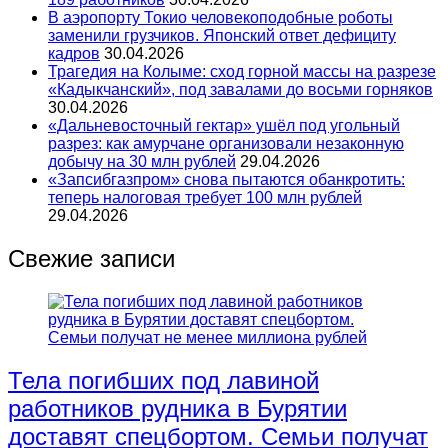
В аэропорту Токио человекоподобные роботы
заменили грузчиков. Японский ответ дефициту
кадров
30.04.2026
Трагедия на Колыме: сход горной массы на разрезе
«Кадыкчанский», под завалами до восьми горняков
30.04.2026
«Дальневосточный гектар» ушёл под угольный
разрез: как амурчане организовали незаконную
добычу на 30 млн рублей
29.04.2026
«Запсибгазпром» снова пытаются обанкротить:
теперь налоговая требует 100 млн рублей
29.04.2026
Свежие записи
Тела погибших под лавиной
работников рудника в Бурятии
доставят спецбортом. Семьи получат