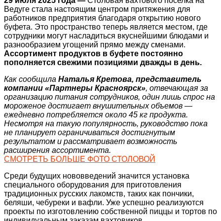
29 июля 2025 года —
Столовая вахтового поселка на
Ведуге стала настоящим центром притяжения для
работников предприятия благодаря открытию нового
буфета. Это пространство теперь является местом, где
сотрудники могут насладиться вкуснейшими блюдами и
разнообразием угощений прямо между сменами.
Ассортимент продуктов в буфете постоянно
пополняется свежими позициями дважды в день.
Как сообщила
Наталья Кретова, представитель
компании «Партнеры Красноярск»
, отвечающая за
организацию питания сотрудников, один лишь спрос на
мороженое достигает внушительных объемов —
ежедневно потребляется около 45 кг продукта.
Несмотря на такую популярность, руководство пока
не планирует ограничиваться достигнутым
результатом и рассматривает возможность
расширения ассортимента.
СМОТРЕТЬ БОЛЬШЕ ФОТО СТОЛОВОЙ
Среди будущих нововведений значится установка
специального оборудования для приготовления
традиционных русских лакомств, таких как пончики,
беляши, чебуреки и вафли. Уже успешно реализуются
проекты по изготовлению собственной пиццы и тортов по
индивидуальным заказам вахтовиков.