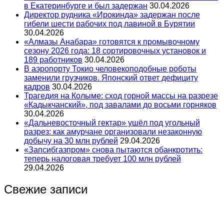
в Екатеринбурге и был задержан
30.04.2026
Директор рудника «Ирокинда» задержан после
гибели шести рабочих под лавиной в Бурятии
30.04.2026
«Алмазы Анабара» готовятся к промывочному
сезону 2026 года: 18 сортировочных установок и
189 работников
30.04.2026
В аэропорту Токио человекоподобные роботы
заменили грузчиков. Японский ответ дефициту
кадров
30.04.2026
Трагедия на Колыме: сход горной массы на разрезе
«Кадыкчанский», под завалами до восьми горняков
30.04.2026
«Дальневосточный гектар» ушёл под угольный
разрез: как амурчане организовали незаконную
добычу на 30 млн рублей
29.04.2026
«Запсибгазпром» снова пытаются обанкротить:
теперь налоговая требует 100 млн рублей
29.04.2026
Свежие записи