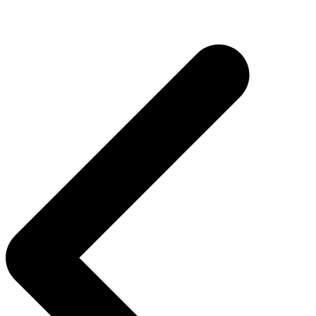
Навигация
по
записям