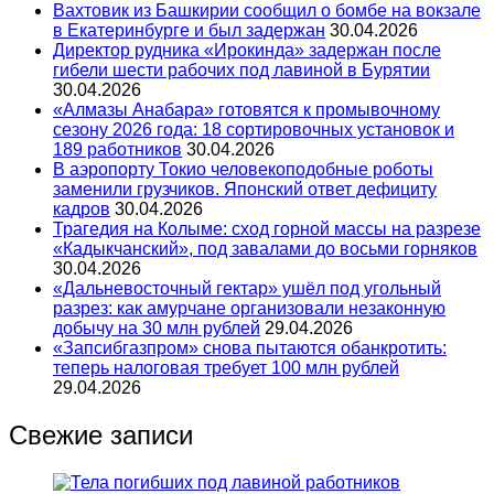
Вахтовик из Башкирии сообщил о бомбе на вокзале
в Екатеринбурге и был задержан
30.04.2026
Директор рудника «Ирокинда» задержан после
гибели шести рабочих под лавиной в Бурятии
30.04.2026
«Алмазы Анабара» готовятся к промывочному
сезону 2026 года: 18 сортировочных установок и
189 работников
30.04.2026
В аэропорту Токио человекоподобные роботы
заменили грузчиков. Японский ответ дефициту
кадров
30.04.2026
Трагедия на Колыме: сход горной массы на разрезе
«Кадыкчанский», под завалами до восьми горняков
30.04.2026
«Дальневосточный гектар» ушёл под угольный
разрез: как амурчане организовали незаконную
добычу на 30 млн рублей
29.04.2026
«Запсибгазпром» снова пытаются обанкротить:
теперь налоговая требует 100 млн рублей
29.04.2026
Свежие записи