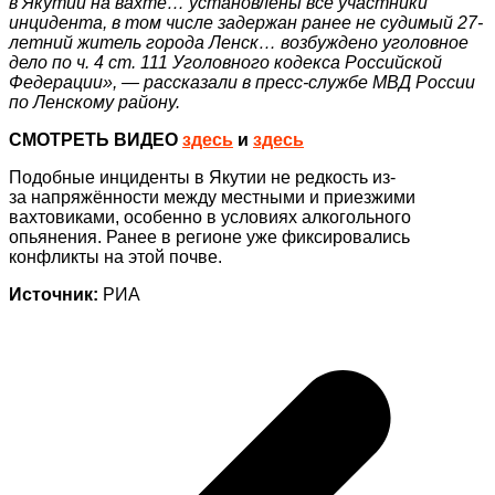
в Якутии на вахте… установлены все участники
инцидента, в том числе задержан ранее не судимый 27-
летний житель города Ленск… возбуждено уголовное
дело по ч. 4 ст. 111 Уголовного кодекса Российской
Федерации», — рассказали в пресс-службе МВД России
по Ленскому району.
СМОТРЕТЬ ВИДЕО
здесь
и
здесь
Подобные инциденты в Якутии не редкость из-
за напряжённости между местными и приезжими
вахтовиками, особенно в условиях алкогольного
опьянения. Ранее в регионе уже фиксировались
конфликты на этой почве.
Источник:
РИА
Навигация
по
записям