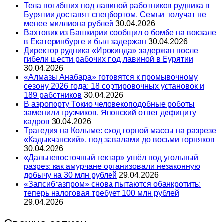
Тела погибших под лавиной работников рудника в
Бурятии доставят спецбортом. Семьи получат не
менее миллиона рублей
30.04.2026
Вахтовик из Башкирии сообщил о бомбе на вокзале
в Екатеринбурге и был задержан
30.04.2026
Директор рудника «Ирокинда» задержан после
гибели шести рабочих под лавиной в Бурятии
30.04.2026
«Алмазы Анабара» готовятся к промывочному
сезону 2026 года: 18 сортировочных установок и
189 работников
30.04.2026
В аэропорту Токио человекоподобные роботы
заменили грузчиков. Японский ответ дефициту
кадров
30.04.2026
Трагедия на Колыме: сход горной массы на разрезе
«Кадыкчанский», под завалами до восьми горняков
30.04.2026
«Дальневосточный гектар» ушёл под угольный
разрез: как амурчане организовали незаконную
добычу на 30 млн рублей
29.04.2026
«Запсибгазпром» снова пытаются обанкротить:
теперь налоговая требует 100 млн рублей
29.04.2026