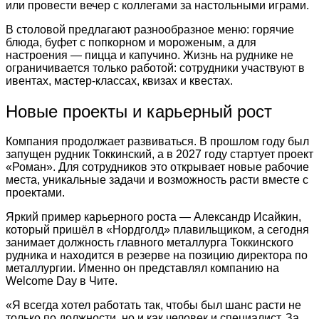
или провести вечер с коллегами за настольными играми.
В столовой предлагают разнообразное меню: горячие
блюда, буфет с попкорном и мороженым, а для
настроения — пицца и капучино. Жизнь на руднике не
ограничивается только работой: сотрудники участвуют в
ивентах, мастер-классах, квизах и квестах.
Новые проекты и карьерный рост
Компания продолжает развиваться. В прошлом году был
запущен рудник Токкинский, а в 2027 году стартует проект
«Роман». Для сотрудников это открывает новые рабочие
места, уникальные задачи и возможность расти вместе с
проектами.
Яркий пример карьерного роста — Александр Исайкин,
который пришёл в «Нордголд» плавильщиком, а сегодня
занимает должность главного металлурга Токкинского
рудника и находится в резерве на позицию директора по
металлургии. Именно он представлял компанию на
Welcome Day в Чите.
«Я всегда хотел работать так, чтобы был шанс расти не
только по должности, но и как человек и специалист. За