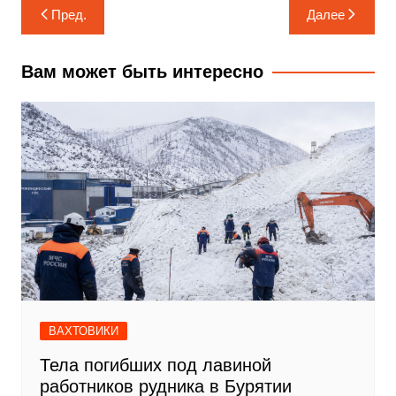
Навигация
Пред.
Далее
по
записям
Вам может быть интересно
ВАХТОВИКИ
Тела погибших под лавиной
работников рудника в Бурятии