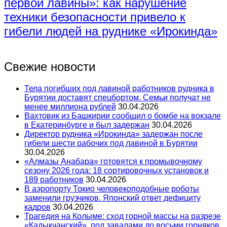
первой лавины»: как нарушение
техники безопасности привело к
гибели людей на руднике «Ирокинда»
Свежие новости
Тела погибших под лавиной работников рудника в
Бурятии доставят спецбортом. Семьи получат не
менее миллиона рублей
30.04.2026
Вахтовик из Башкирии сообщил о бомбе на вокзале
в Екатеринбурге и был задержан
30.04.2026
Директор рудника «Ирокинда» задержан после
гибели шести рабочих под лавиной в Бурятии
30.04.2026
«Алмазы Анабара» готовятся к промывочному
сезону 2026 года: 18 сортировочных установок и
189 работников
30.04.2026
В аэропорту Токио человекоподобные роботы
заменили грузчиков. Японский ответ дефициту
кадров
30.04.2026
Трагедия на Колыме: сход горной массы на разрезе
«Кадыкчанский», под завалами до восьми горняков