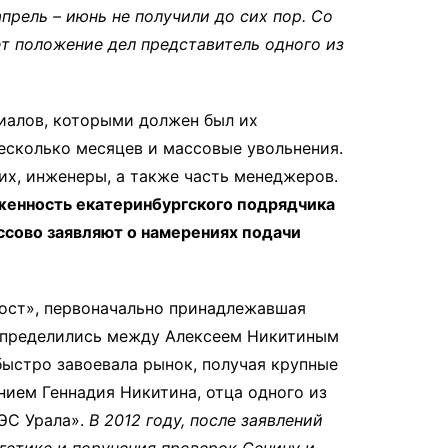
апрель – июнь не получили до сих пор. Со
ет положение дел представитель одного из
иалов, которыми должен был их
несколько месяцев и массовые увольнения.
их, инженеры, а также часть менеджеров.
женность екатеринбургского подрядчика
ссово заявляют о намерениях подачи
ост», первоначально принадлежавшая
распределились между Алексеем Никитиным
быстро завоевала рынок, получая крупные
нием Геннадия Никитина, отца одного из
МЭС Урала».
В 2012 году, после заявлений
гетике и поручения проверок Сечину и