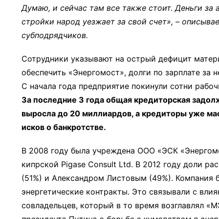
Думаю, и сейчас там все также стоит. Деньги за 
стройки народ уезжает за свой счет», – описыва
субподрядчиков.
Сотрудники указывают на острый дефицит матер
обеспечить «Энергомост», долги по зарплате за 
С начала года предприятие покинули сотни рабоч
За последние 3 года общая кредиторская задол
выросла до 20 миллиардов, а кредиторы уже ма
исков о банкротстве.
В 2008 году была учреждена ООО «ЭСК «Энергом
кипрской Pigase Consult Ltd. В 2012 году доли 
(51%) и Александром Листовым (49%). Компания 
энергетические контракты. Это связывали с влия
совладельцев, который в то время возглавлял «
президента Путина о борьбе с кумовством в энер