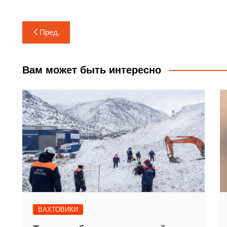
Навигация
Пред.
по
записям
Вам может быть интересно
ВАХТОВИКИ