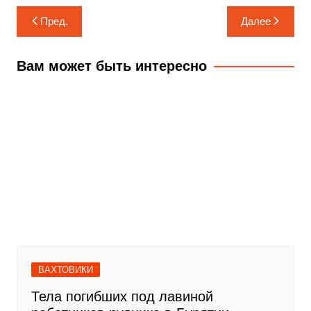
Навигация
Пред.
Далее
по
записям
Вам может быть интересно
ВАХТОВИКИ
Тела погибших под лавиной