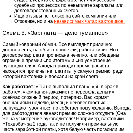
судебных процессов по невыплате зарплаты или
долгов/арестованных счетов.
Ищи отзывы не только на сайте компании или
Отзовике, но и на
независимых чатах вахтовиков.
Схема 5: «Зарплата — дело туманное»
Самый коварный обман. Всё выглядит прилично:
договор есть, на объект привезли, работа кипит. Но в
договоре зарплата прописана нечетко, или обещаны
огромные премии «по итогам» и «на усмотрение
руководителя». А когда приходит время расчёта,
находятся причины не платить ту самую премию, ради
которой вахтовики и поехали на край света.
Как работает:
«Ты не выполнил план», «был брак в
работе», «компания-заказчик не перевела деньги»,
«сейчас сложный период, потерпи». Вас кормят
обещаниями неделю, месяц и неизвестностью
вынуждают уволиться по собственному желанию. Выгода
для работодателя явная: премию сложно отсудить (Она
же на усмотрение руководителя! Например, вахтовики
«Техвэба» за 2 года так и не получили премиальную
часть заработной платы, хотя белую часть погасили им