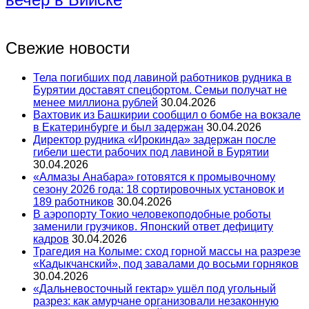
Свежие новости
Тела погибших под лавиной работников рудника в
Бурятии доставят спецбортом. Семьи получат не
менее миллиона рублей
30.04.2026
Вахтовик из Башкирии сообщил о бомбе на вокзале
в Екатеринбурге и был задержан
30.04.2026
Директор рудника «Ирокинда» задержан после
гибели шести рабочих под лавиной в Бурятии
30.04.2026
«Алмазы Анабара» готовятся к промывочному
сезону 2026 года: 18 сортировочных установок и
189 работников
30.04.2026
В аэропорту Токио человекоподобные роботы
заменили грузчиков. Японский ответ дефициту
кадров
30.04.2026
Трагедия на Колыме: сход горной массы на разрезе
«Кадыкчанский», под завалами до восьми горняков
30.04.2026
«Дальневосточный гектар» ушёл под угольный
разрез: как амурчане организовали незаконную