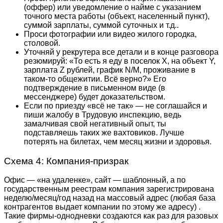
(оффер) или уведомление о найме с указанием
точного места работы (объект, населенный пункт),
суммой зарплаты, суммой суточных и т.д..
Проси фотографии или видео жилого городка,
столовой.
Уточняй у рекрутера все детали и в конце разговора
резюмируй: «То есть я еду в поселок X, на объект Y,
зарплата Z рублей, график N/M, проживание в
таком-то общежитии. Всё верно?» Его
подтверждение в письменном виде (в
мессенджере) будет доказательством.
Если по приезду «всё не так» — не соглашайся и
пиши жалобу в Трудовую инспекцию, ведь
замалчивая свой негативный опыт, ты
подставляешь таких же вахтовиков. Лучше
потерять на билетах, чем месяц жизни и здоровья.
Схема 4: Компания-призрак
Офис — «на удаленке», сайт — шаблонный, а по
государственным реестрам компания зарегистрирована
неделю/месяц/год назад на массовый адрес (любая база
контрагентов выдает компании по этому же адресу) .
Такие фирмы-однодневки создаются как раз для разовых