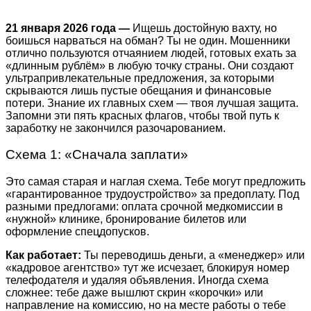
21 января 2026 года —
Ищешь достойную вахту, но
боишься нарваться на обман? Ты не один. Мошенники
отлично пользуются отчаянием людей, готовых ехать за
«длинным рублём» в любую точку страны. Они создают
ультрапривлекательные предложения, за которыми
скрываются лишь пустые обещания и финансовые
потери. Знание их главных схем — твоя лучшая защита.
Запомни эти пять красных флагов, чтобы твой путь к
заработку не закончился разочарованием.
Схема 1: «Сначала заплати»
Это самая старая и наглая схема. Тебе могут предложить
«гарантированное трудоустройство» за предоплату. Под
разными предлогами: оплата срочной медкомиссии в
«нужной» клинике, бронирование билетов или
оформление спецдопусков.
Как работает:
Ты переводишь деньги, а «менеджер» или
«кадровое агентство» тут же исчезает, блокируя номер
телефодателя и удаляя объявления. Иногда схема
сложнее: тебе даже вышлют скрин «корочки» или
направление на комиссию, но на месте работы о тебе