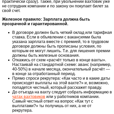
практически сразу). Также, при увольнении вахтовик уже
не сотрудник компании и по закону он покупает билет за
свой счет.
Железное правило:
Зарплата должна быть
прозрачной и гарантированной.
В договоре должен быть четкий оклад или тарифная
ставка. Если в объявлении с вакансиями была
указана зарплата вместе с премией, то в трудовом
договоре должны быть прописаны условия, по
которым ее могут лишить. Т.е. для лишения премии
должны быть железные основания.
Откажись от схем «расчёт только в конце вахты».
Настаивай на стандартной схеме: аванс (например,
40-50%) в начале месяца, окончательный расчёт —
в конце за отработанный период.
Прямо спроси рекрутера: «Как часто и в какие даты
происходят выплаты на этой вахте?» и, возможно,
попадется честный, который расскажет правду.
До отъезда на вахту следует собрать информацию в
чатах вахтовиков
или у работников компании.
Самый честный ответ на вопрос «Как тут с
выплатами?» ты получишь от них, а не от
рекрутера.