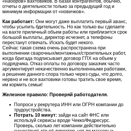
«наборов» вахтовиков. В базах контрагентов, обычно,
отчеты о деятельности только за предыдущий год и
минимум информации от «новичков».
Как работает:
Они могут даже выплатить первый аванс,
чтобы усыпить бдительность. Но как только вы сделаете
на вахте приличный объем работы или приблизится срок
большой выплаты, директор исчезнет, а телефоны
перестанут отвечать. Искать будет некого.
Сейчас такая схема очень распространена при
выполнении сварочных/монтажных/строительных работ,
когда бригада подписывает договор ГПХ на объем у
подрядчика. Отказ оплаты по договору заказчик часто
аргументирует некачественно выполненными работами,
а решение данного спора только через суды, что долго,
нервно и не все вахтовики готовы тратить свое время,
им кормить семьи!
Железное правило:
Проверяй работодателя.
Попроси у рекрутера ИНН или ОГРН компании до
трудоустройства.
Потрать 10 минут:
зайди на сайт ФНС или
используй сервисы вроде Чекко/Федресурс.
Проверь, сколько лет компании действительно
существует, кто её директор, нет ли массовых